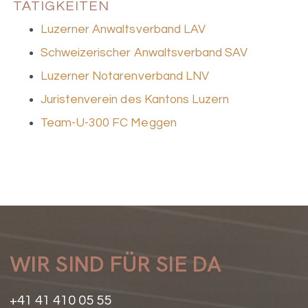
TÄTIGKEITEN
Luzerner Anwaltsverband LAV
Schweizerischer Anwaltsverband SAV
Luzerner Notarenverband LNV
Juristenverein des Kantons Luzern
Team-U-300 FC Meggen
WIR SIND FÜR SIE DA
+41 41 410 05 55